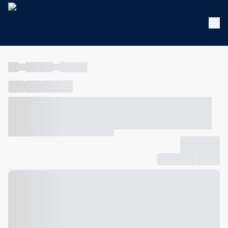
----
----- -----
----- -----
----
-----
---- ------
----- ----- -- ------ ---- ---- -- ----- ----- -----
--- ------
----- ----- -- ------ ----- ----- -- ------
-------------
Compartilhar
Favorito