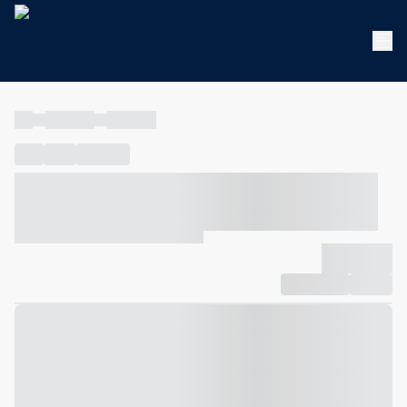
----
----- -----
----- -----
----
-----
---- ------
----- ----- -- ------ ---- ---- -- ----- ----- -----
--- ------
----- ----- -- ------ ----- ----- -- ------
-------------
Compartilhar
Favorito