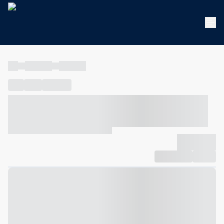
----
----- -----
----- -----
----
-----
---- ------
----- ----- -- ------ ---- ---- -- ----- ----- -----
--- ------
----- ----- -- ------ ----- ----- -- ------
-------------
Compartilhar
Favorito