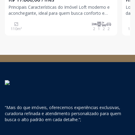
Principais Características do Imóvel Loft moderno e
Loca
aconchegante, ideal para quem busca conforto e
das 
sofisticação Área privativa de 110 m², oferecendo
Paul
espaço bem distribuído e funcional Vista panorâmica
serviços
110
m²
2
1
2
2
131
da cidade, proporcionando um ambiente inspirado
Apar
mobi
“Mais do que imóveis, oferecemos experiências exclusivas,
curadoria refinada e atendimento personalizado para quem
busca o alto padrão em cada detalhe.”;