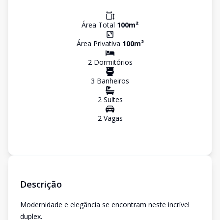
Área Total
100
m²
Área Privativa
100
m²
2
Dormitório
s
3
Banheiro
s
2
Suíte
s
2
Vaga
s
Descrição
Modernidade e elegância se encontram neste incrível
duplex.