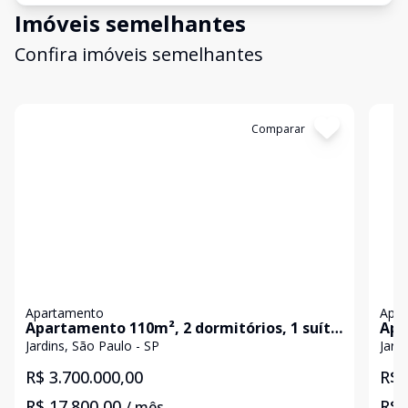
Imóveis semelhantes
Confira imóveis semelhantes
Cód:
KB2595
Comparar
Có
Apartamento
Apa
Apartamento 110m², 2 dormitórios, 1 suíte
Apa
e 2 vagas - PARA LOCAÇÃO E VENDA -
Pau
Jardins, São Paulo - SP
Jard
Jardins
R$ 3.700.000,00
R$ 
R$ 17.800,00
R$ 
/ mês