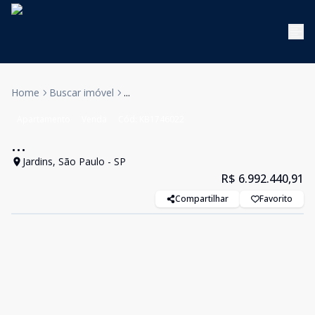
Home
Buscar imóvel
...
Apartamento
Venda
Cód:
KB1746022
...
Jardins, São Paulo - SP
R$ 6.992.440,91
Compartilhar
Favorito