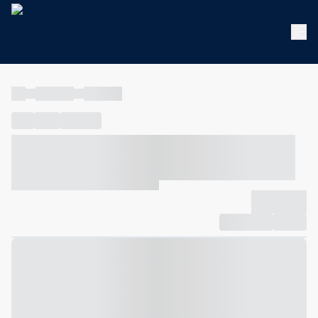
----
----- -----
----- -----
----
-----
---- ------
----- ----- -- ------ ---- ---- -- ----- ----- -----
--- ------
----- ----- -- ------ ----- ----- -- ------
-------------
Compartilhar
Favorito