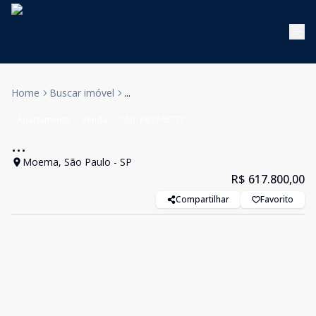
Home
Buscar imóvel
...
Apartamento
Venda
Cód:
KB1746777
...
Moema, São Paulo - SP
R$ 617.800,00
Compartilhar
Favorito