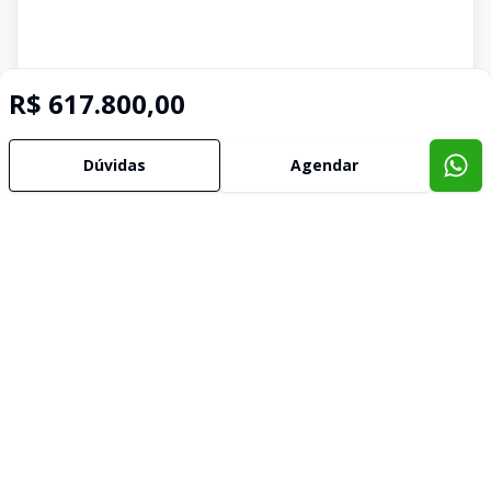
R$ 617.800,00
Dúvidas
Agendar
Imóveis semelhantes
Confira imóveis semelhantes
Cód:
KB1742251
Comparar
Có