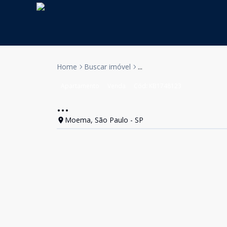
Home
Buscar imóvel
...
Apartamento
Venda
Cód:
KB1748123
...
Moema, São Paulo - SP