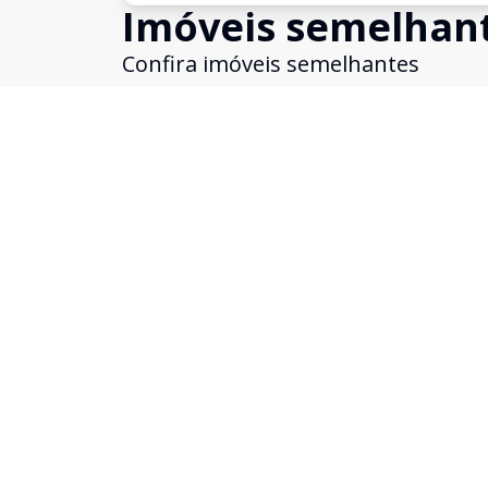
Imóveis semelhan
Confira imóveis semelhantes
Cód:
KB1742251
Comparar
Apartamento
...
Moema, São Paulo - SP
R$ 385.000,00
Um empreendimento completo com toda segura