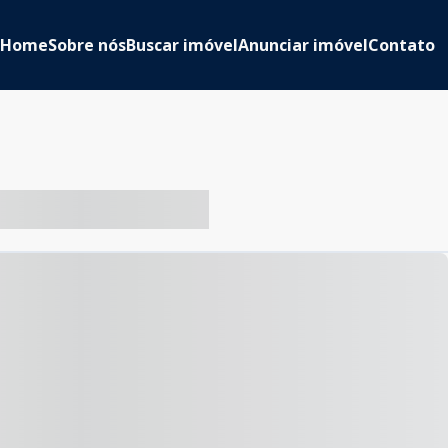
Home
Sobre nós
Buscar imóvel
Anunciar imóvel
Contato
-- ----- ----- --- ------