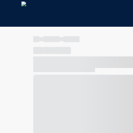
----
----- -----
----- -----
----
-----
---- ------
----- ----- -- ------ ---- ---- -- ---
----- ----- -- ------ ----- ----- -- ------