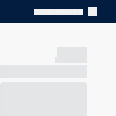
(11) 94210-5060
-------------
Compartilhar
Favorito