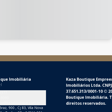
que Imobiliária
Kaza Boutique Empre
-J
Imobiliários Ltda. CNPJ
37.651.313/0001-10 © 2
5377
Boutique Imobiliária. 
-5060
to@kazaboutique.com.br
direitos reservados.
raz, 900 , Cj 83, Vila Nova