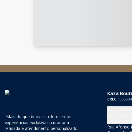
Kaza Bouti
CRECI:
035584
(11) 3846-
(11) 94210
“Mais do que imóveis, oferecemos
atendimen
experiências exclusivas, curadoria
Rua Afonso B
refinada e atendimento personalizado