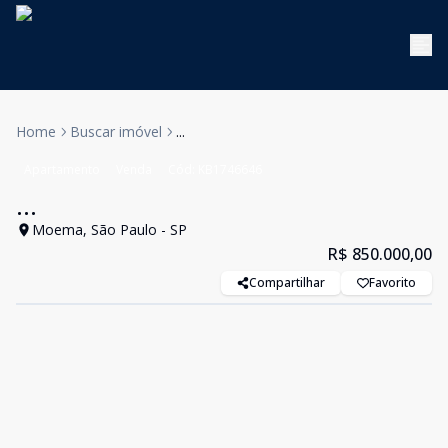
Home
Buscar imóvel
...
Apartamento
Venda
Cód:
KB1746646
...
Moema, São Paulo - SP
R$ 850.000,00
Compartilhar
Favorito