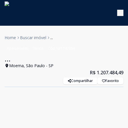
Home
Buscar imóvel
...
Apartamento
Venda
Cód:
KB1747854
...
Moema, São Paulo - SP
R$ 1.207.484,49
Compartilhar
Favorito