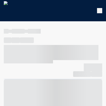
----
----- -----
----- -----
----
-----
---- ------
----- ----- -- ------ ---- ---- -- ----- ----- -----
--- ------
----- ----- -- ------ ----- ----- -- ------
-------------
Compartilhar
Favorito