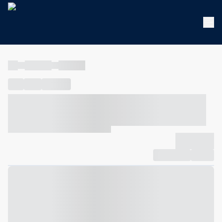
----
----- -----
----- -----
----
-----
---- ------
----- ----- -- ------ ---- ---- -- ----- ----- -----
--- ------
----- ----- -- ------ ----- ----- -- ------
-------------
Compartilhar
Favorito