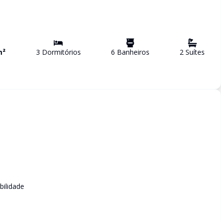
m²
3
Dormitório
s
6
Banheiro
s
2
Suíte
s
bilidade