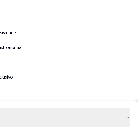
sividade
gastronomia
clusivo