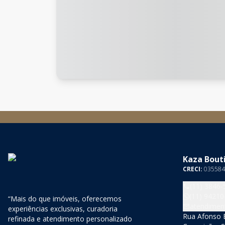
Kaza Bouti
CRECI:
035584
(11) 3846-
(11) 94210
“Mais do que imóveis, oferecemos
atendimen
experiências exclusivas, curadoria
Rua Afonso B
refinada e atendimento personalizado