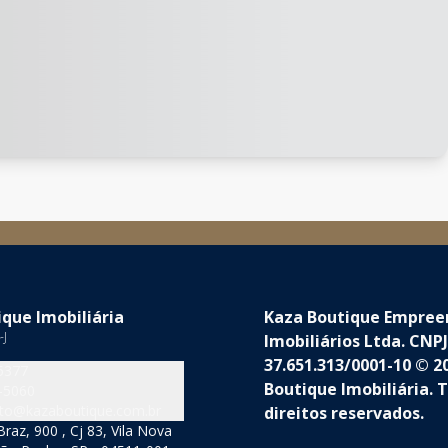
que Imobiliária
Kaza Boutique Empre
-J
Imobiliários Ltda. CNPJ
37.651.313/0001-10 © 2
5377
Boutique Imobiliária. 
-5060
to@kazaboutique.com.br
direitos reservados.
raz, 900 , Cj 83, Vila Nova