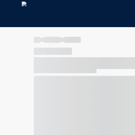
----
----- -----
----- -----
----
-----
---- ------
----- ----- -- ------ ---- ---- -- ---
----- ----- -- ------ ----- ----- -- ------