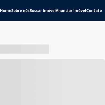
Home
Sobre nós
Buscar imóvel
Anunciar imóvel
Contato
-- ----- ----- --- ------