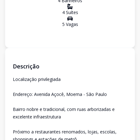
4
Banheiro
s
4
Suíte
s
5
Vaga
s
Descrição
Localização privilegiada
Endereço: Avenida Açocê, Moema - São Paulo
Bairro nobre e tradicional, com ruas arborizadas e
excelente infraestrutura
Próximo a restaurantes renomados, lojas, escolas,
shoppings e estações de metrô