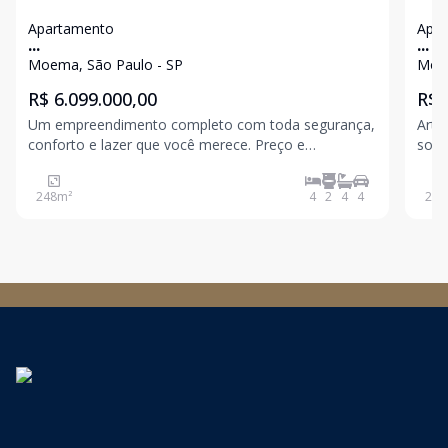
Apartamento
Apa
...
...
Moema, São Paulo - SP
Moem
R$ 6.099.000,00
R$ 
Um empreendimento completo com toda segurança,
Art 
conforto e lazer que você merece. Preço e
sofi
disponibilidade do imóvel sujeitos a alteração sem
Parq
aviso prévio.
Av. 
248
m²
4
2
4
4
258
fora