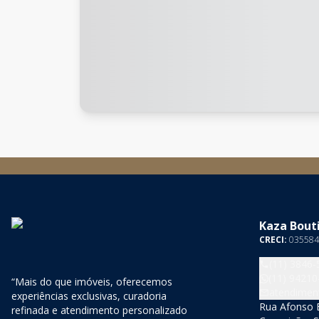
Kaza Bouti
CRECI:
035584
(11) 3846-
(11) 94210
“Mais do que imóveis, oferecemos
atendimen
experiências exclusivas, curadoria
Rua Afonso B
refinada e atendimento personalizado