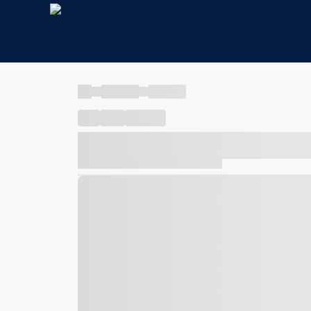
----
----- -----
----- -----
----
-----
---- ------
----- ----- -- ------ ---- ---- -- ---
----- ----- -- ------ ----- ----- -- ------