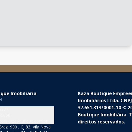
que Imobiliária
Kaza Boutique Empre
-J
Imobiliários Ltda. CNPJ
37.651.313/0001-10 © 2
5377
Boutique Imobiliária. 
-5060
to@kazaboutique.com.br
direitos reservados.
raz, 900 , Cj 83, Vila Nova