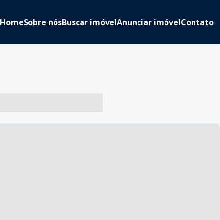
Home
Sobre nós
Buscar imóvel
Anunciar imóvel
Contato
-- ----- ----- --- ------