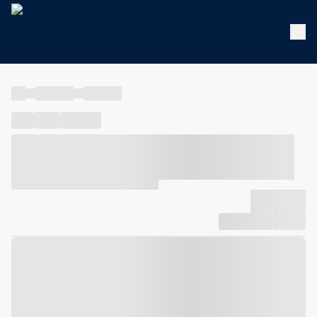
----
----- -----
----- -----
----
-----
---- ------
----- ----- -- ------ ---- ---- -- ----- ----- -----
--- ------
----- ----- -- ------ ----- ----- -- ------
-------------
Compartilhar
Favorito