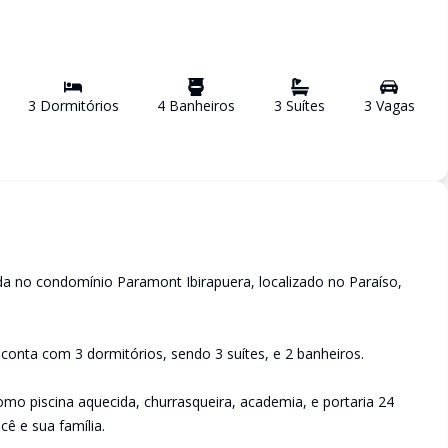
3
Dormitório
s
4
Banheiro
s
3
Suíte
s
3
Vaga
s
a no condomínio Paramont Ibirapuera, localizado no Paraíso,
conta com 3 dormitórios, sendo 3 suítes, e 2 banheiros.
o piscina aquecida, churrasqueira, academia, e portaria 24
ê e sua família.