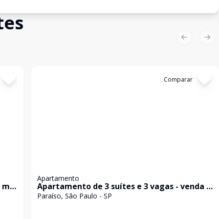
tes
Previous sl
Nex
Cód:
KB1749377
Comparar
Apartamento
5 m²
Apartamento de 3 suítes e 3 vagas - venda -
Paraíso
Paraíso, São Paulo - SP