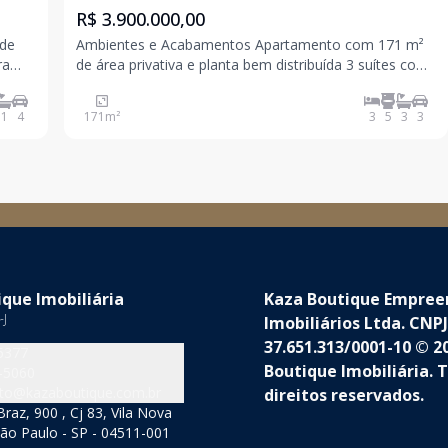
R$ 3.900.000,00
 de
Ambientes e Acabamentos Apartamento com 171 m²
ra
de área privativa e planta bem distribuída 3 suítes com
dimensões confortáveis, privacidade e circulação
funcional Living amplo com integração entre estar,
1
4
171
m²
3
5
3
3
jantar e varanda, favorecendo luminosidade nat
que Imobiliária
Kaza Boutique Empre
-J
Imobiliários Ltda. CNPJ
37.651.313/0001-10 © 2
5377
Boutique Imobiliária. 
-5060
to@kazaboutique.com.br
direitos reservados.
raz, 900 , Cj 83, Vila Nova
ão Paulo - SP - 04511-001