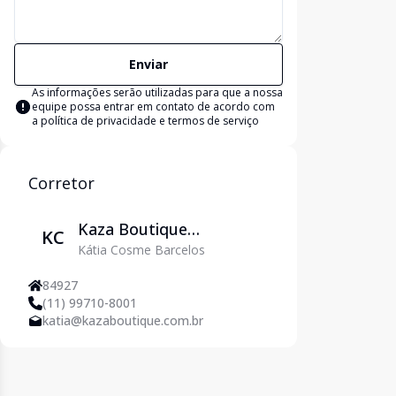
Enviar
As informações serão utilizadas para que a nossa
equipe possa entrar em contato de acordo com
a
política de privacidade e termos de serviço
Corretor
Kaza Boutique
KC
Kátia Cosme Barcelos
Imobiliária
84927
(11) 99710-8001
katia@kazaboutique.com.br