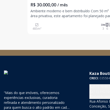
R$ 30.000,00
/ mês
Ambiente moderno e bem distribuído Com 50 m²
área privativa, este apartamento foi planejado pa
oferecer praticidade e conforto. O imóvel está
completamente mobiliado, com uma decoração
485
m²
3
6
funcional que se adapta ao estilo de vida urbano.
Detalhes do
Kaza Bouti
CRECI:
035584
(11) 3846-
(11) 94210
“Mais do que imóveis, oferecemos
atendimen
experiências exclusivas, curadoria
Rua Afonso B
refinada e atendimento personalizado
Conceição, S
para quem busca o alto padrão em cada