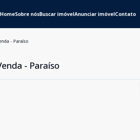
Home
Sobre nós
Buscar imóvel
Anunciar imóvel
Contato
nda - Paraíso
enda - Paraíso