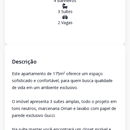
4
Banheiro
s
3
Suíte
s
2
Vaga
s
Descrição
Este apartamento de 175m² oferece um espaço
sofisticado e confortável, para quem busca qualidade
de vida em um ambiente exclusivo.
O imóvel apresenta 3 suítes amplas, todo o projeto em
tons neutros, marcenaria Ornari e lavabo com papel de
parede exclusivo Gucci.
Na suíte master você encontrará um closet incrível e