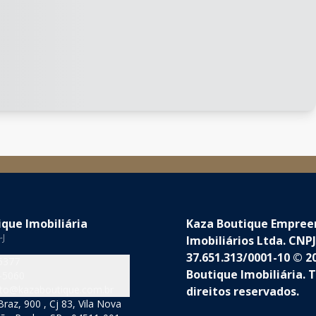
que Imobiliária
Kaza Boutique Empre
-J
Imobiliários Ltda. CNPJ
37.651.313/0001-10 © 2
5377
Boutique Imobiliária. 
-5060
to@kazaboutique.com.br
direitos reservados.
raz, 900 , Cj 83, Vila Nova