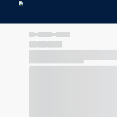
----
----- -----
----- -----
----
-----
---- ------
----- ----- -- ------ ---- ---- -- ---
----- ----- -- ------ ----- ----- -- ------