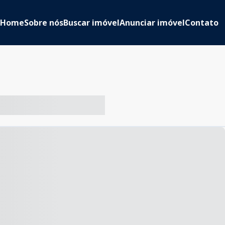
Home
Sobre nós
Buscar imóvel
Anunciar imóvel
Contato
-- ----- ----- --- ------