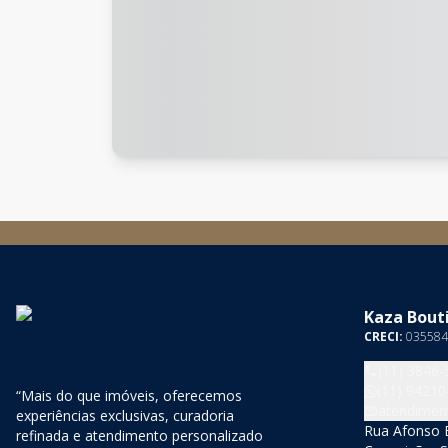
Kaza Bouti
CRECI:
035584
(11) 3846-
(11) 94210
“Mais do que imóveis, oferecemos
atendimen
experiências exclusivas, curadoria
Rua Afonso B
refinada e atendimento personalizado