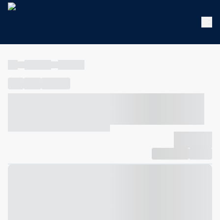
----
----- -----
----- -----
----
-----
---- ------
----- ----- -- ------ ---- ---- -- ----- ----- -----
--- ------
----- ----- -- ------ ----- ----- -- ------
-------------
Compartilhar
Favorito