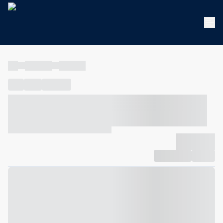
----
----- -----
----- -----
----
-----
---- ------
----- ----- -- ------ ---- ---- -- ----- ----- -----
--- ------
----- ----- -- ------ ----- ----- -- ------
-------------
Compartilhar
Favorito