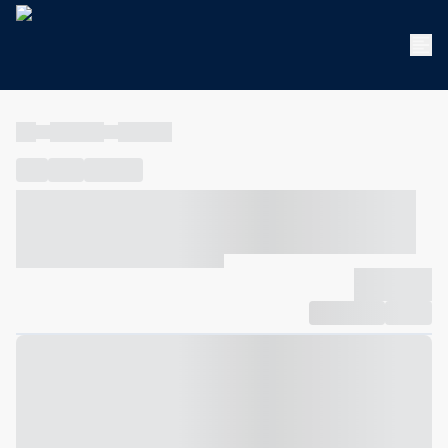
----
----- -----
----- -----
----
-----
---- ------
----- ----- -- ------ ---- ---- -- ----- ----- -----
--- ------
----- ----- -- ------ ----- ----- -- ------
-------------
Compartilhar
Favorito