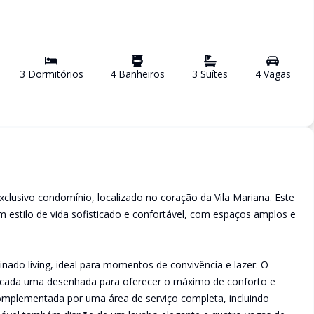
3
Dormitório
s
4
Banheiro
s
3
Suíte
s
4
Vaga
s
usivo condomínio, localizado no coração da Vila Mariana. Este
m estilo de vida sofisticado e confortável, com espaços amplos e
nado living, ideal para momentos de convivência e lazer. O
 cada uma desenhada para oferecer o máximo de conforto e
complementada por uma área de serviço completa, incluindo