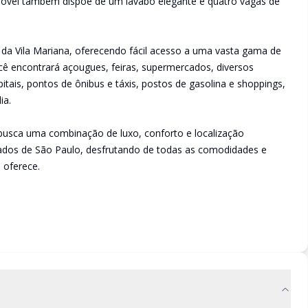
óvel também dispõe de um lavabo elegante e quatro vagas de
da Vila Mariana, oferecendo fácil acesso a uma vasta gama de
cê encontrará açougues, feiras, supermercados, diversos
pitais, pontos de ônibus e táxis, postos de gasolina e shoppings,
ia.
busca uma combinação de luxo, conforto e localização
ejados de São Paulo, desfrutando de todas as comodidades e
 oferece.