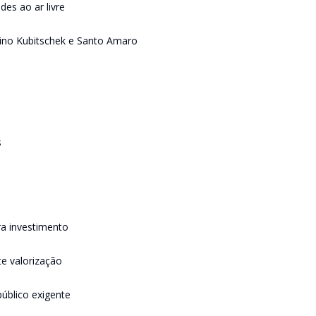
des ao ar livre
elino Kubitschek e Santo Amaro
s
ra investimento
e valorização
úblico exigente