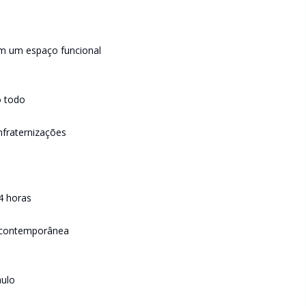
em um espaço funcional
o todo
fraternizações
4 horas
 contemporânea
aulo