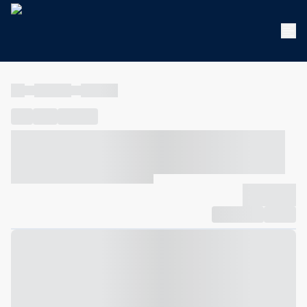
----
----- -----
----- -----
----
-----
---- ------
----- ----- -- ------ ---- ---- -- ----- ----- -----
--- ------
----- ----- -- ------ ----- ----- -- ------
-------------
Compartilhar
Favorito