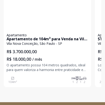
Apartamento
Apa
Apartamento de 104m² para Venda na Vila
STU
Nova Conceição
- V
Vila Nova Conceição, São Paulo - SP
Vila
R$ 3.700.000,00
R$ 
R$ 18.000,00
R$ 
/ mês
O apartamento possui 104 metros quadrados, ideal
Localizaç
para quem valoriza a harmonia entre praticidade e
Conceição Rua Coronel
aconchego. Os ambientes são bem distribuídos,
uma 
garantindo espaços amplos e funcionais para o dia a
Próx
104
m²
1
2
1
2
24
m
dia. Com acabamentos de alto padrão, o
apartamento o