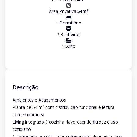
Área Privativa
54
m²
1
Dormitório
2
Banheiro
s
1
Suíte
Descrição
Ambientes e Acabamentos
Planta de 54 m² com distribuição funcional e leitura
contemporânea
Living integrado à cozinha, favorecendo fluidez e uso
cotidiano
1 dormitório em suíte, com proporção adequada e boa