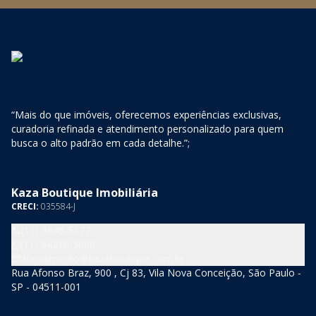
“Mais do que imóveis, oferecemos experiências exclusivas,
curadoria refinada e atendimento personalizado para quem
busca o alto padrão em cada detalhe.”;
Kaza Boutique Imobiliária
CRECI:
035584-J
(11) 3846-5377
(11) 94210-5060
atendimento@kazaboutique.com.br
Rua Afonso Braz, 900 , Cj 83, Vila Nova Conceição, São Paulo -
SP - 04511-001