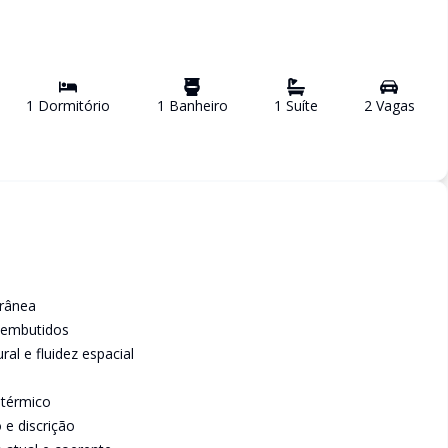
1
Dormitório
1
Banheiro
1
Suíte
2
Vaga
s
orânea
 embutidos
al e fluidez espacial
 térmico
 e discrição