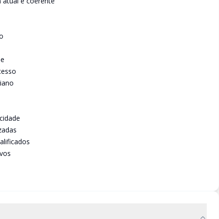
 atual e coerente
o
de
cesso
iano
 cidade
izadas
alificados
ivos