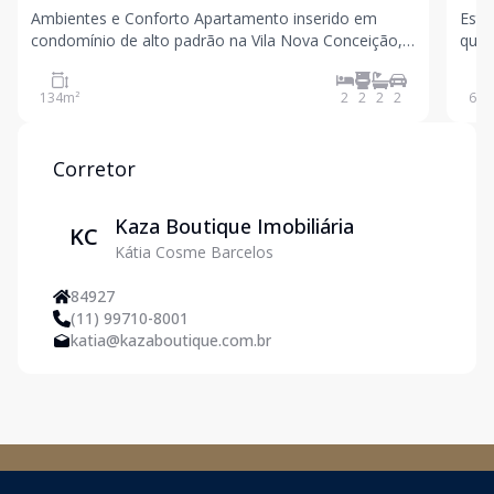
Ambientes e Conforto Apartamento inserido em
Este
condomínio de alto padrão na Vila Nova Conceição,
quart
com proposta residencial voltada ao bem-estar e à
quem
praticidade cotidiana Ambientes planejados para
bair
134
m²
2
2
2
2
60
m
oferecer funcionalidade, circulação fluida e
cond
atmosfera ac
próx
Corretor
Kaza Boutique Imobiliária
KC
Kátia Cosme Barcelos
84927
(11) 99710-8001
katia@kazaboutique.com.br