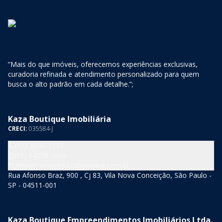
“Mais do que imóveis, oferecemos experiências exclusivas,
curadoria refinada e atendimento personalizado para quem
busca o alto padrão em cada detalhe.”;
Kaza Boutique Imobiliária
CRECI:
035584-J
(11) 3846-5377
(11) 94210-5060
atendimento@kazaboutique.com.br
Rua Afonso Braz, 900 , Cj 83, Vila Nova Conceição, São Paulo -
SP - 04511-001
Kaza Boutique Empreendimentos Imobiliários Ltda.