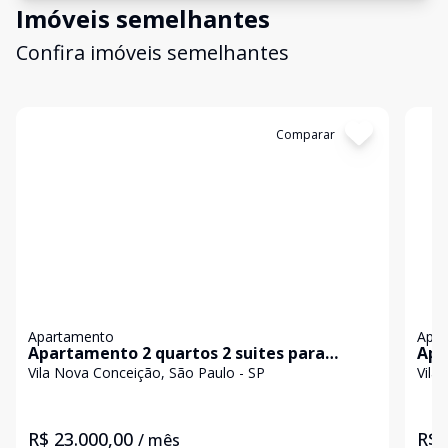
Imóveis semelhantes
Confira imóveis semelhantes
Cód:
KB1750788
Comparar
Có
Apartamento
Apa
Apartamento 2 quartos 2 suites para
Apa
locação na Vila Nova Conceição
Con
Vila Nova Conceição, São Paulo - SP
Vila
R$ 23.000,00
R$ 
/ mês