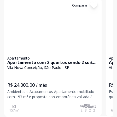
Cód:
KB1751532
Comparar
Có
Apartamento
Apa
Apartamento com 2 quartos sendo 2 suites
Apa
para locação na Vila Nova Conceição
Con
Vila Nova Conceição, São Paulo - SP
Vila
R$ 24.000,00
R$ 
/ mês
Ambientes e Acabamentos Apartamento mobiliado
Este
com 157 m² e proposta contemporânea voltada à
quart
funcionalidade e conforto cotidiano Living com
quem
integração fluida entre estar, jantar e sala de TV,
bair
157
m²
2
3
2
2
60
m
favorecendo amplitude e circulação natural 2 suítes
cond