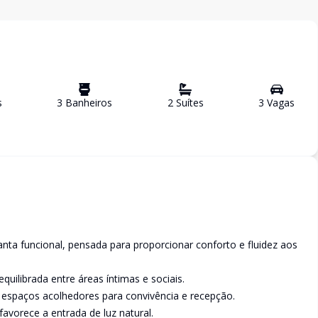
s
3
Banheiro
s
2
Suíte
s
3
Vaga
s
nta funcional, pensada para proporcionar conforto e fluidez aos
quilibrada entre áreas íntimas e sociais.
do espaços acolhedores para convivência e recepção.
avorece a entrada de luz natural.