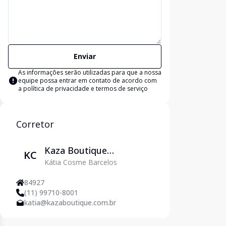
Enviar
As informações serão utilizadas para que a nossa
equipe possa entrar em contato de acordo com
a
política de privacidade e termos de serviço
Corretor
Kaza Boutique
KC
Kátia Cosme Barcelos
Imobiliária
84927
(11) 99710-8001
katia@kazaboutique.com.br