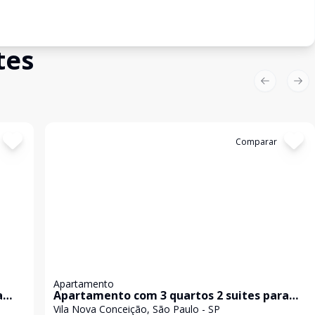
tes
Previous sl
Nex
Cód:
KB1751681
Comparar
Apartamento
a
Apartamento com 3 quartos 2 suites para
venda na Vila Nova Conceição
Vila Nova Conceição, São Paulo - SP