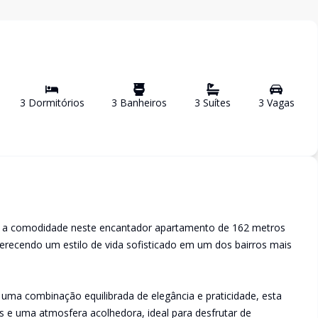
3
Dormitório
s
3
Banheiro
s
3
Suíte
s
3
Vaga
s
 a comodidade neste encantador apartamento de 162 metros
erecendo um estilo de vida sofisticado em um dos bairros mais
om uma combinação equilibrada de elegância e praticidade, esta
s e uma atmosfera acolhedora, ideal para desfrutar de