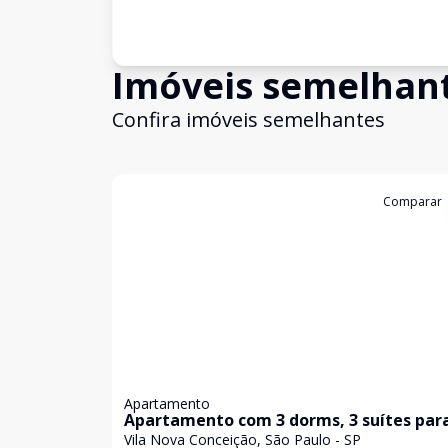
Imóveis semelhan
Confira imóveis semelhantes
Cód:
KB2959
Comparar
Apartamento
Apartamento com 3 dorms, 3 suítes par
venda e locação na Vila Nova Conceição
Vila Nova Conceição, São Paulo - SP