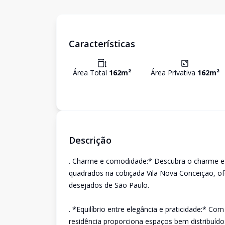
Características
Área Total
162
m²
Área Privativa
162
m²
Descrição
. Charme e comodidade:* Descubra o charme e
quadrados na cobiçada Vila Nova Conceição, of
desejados de São Paulo.
. *Equilíbrio entre elegância e praticidade:* C
residência proporciona espaços bem distribuído