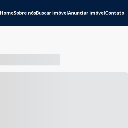
Home
Sobre nós
Buscar imóvel
Anunciar imóvel
Contato
-- ----- ----- --- ------