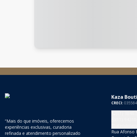
Kaza Bouti
CRECI:
035584
(11) 3846-
(11) 94210
“Mais do que imóveis, oferecemos
atendimen
experiências exclusivas, curadoria
Rua Afonso B
refinada e atendimento personalizado