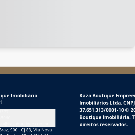
que Imobiliária
Kaza Boutique Empre
-J
Imobiliários Ltda. CNPJ
37.651.313/0001-10 © 2
5377
Boutique Imobiliária. 
-5060
to@kazaboutique.com.br
direitos reservados.
raz, 900 , Cj 83, Vila Nova