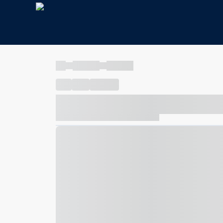
----
----- -----
----- -----
----
-----
---- ------
----- ----- -- ------ ---- ---- -- ---
----- ----- -- ------ ----- ----- -- ------