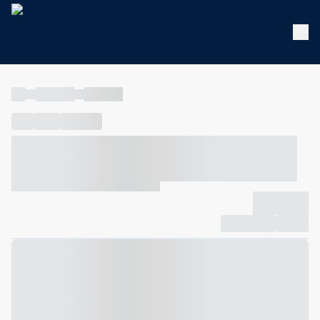
----
----- -----
----- -----
----
-----
---- ------
----- ----- -- ------ ---- ---- -- ----- ----- -----
--- ------
----- ----- -- ------ ----- ----- -- ------
-------------
Compartilhar
Favorito