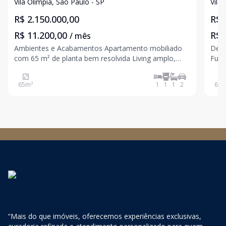
Vila olimpia
Alu
Vila Olímpia, São Paulo - SP
Vila
R$ 2.150.000,00
R$ 
R$ 11.200,00
R$ 
/ mês
Ambientes e Acabamentos Apartamento mobiliado
Desc
com 65 m² de planta bem resolvida Living amplo,
Func
com integração funcional e iluminação natural
64 m
consistente 1 suíte com proporções equilibradas e
dorm
65
m²
1
1
1
2
64
m
climatização adequada Lavabo com acabamento
conf
técnico e dis
infr
“Mais do que imóveis, oferecemos experiências exclusivas,