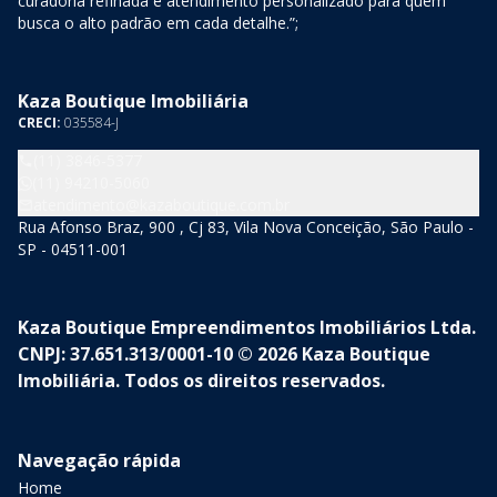
curadoria refinada e atendimento personalizado para quem
busca o alto padrão em cada detalhe.”;
Kaza Boutique Imobiliária
CRECI:
035584-J
(11) 3846-5377
(11) 94210-5060
atendimento@kazaboutique.com.br
Rua Afonso Braz, 900 , Cj 83, Vila Nova Conceição, São Paulo -
SP - 04511-001
Kaza Boutique Empreendimentos Imobiliários Ltda.
CNPJ: 37.651.313/0001-10 © 2026 Kaza Boutique
Imobiliária. Todos os direitos reservados.
Navegação rápida
Home