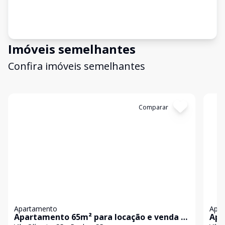
Imóveis semelhantes
Confira imóveis semelhantes
Cód:
KB62
Comparar
Có
Apartamento
Apa
Apartamento 65m² para locação e venda -
Apa