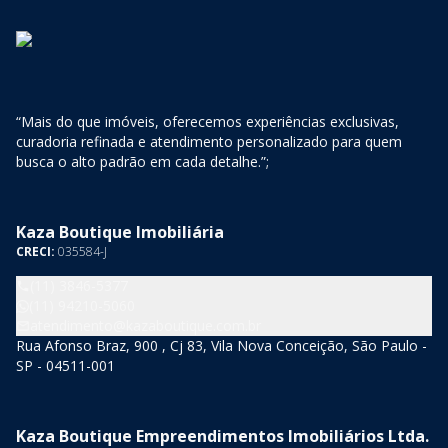
“Mais do que imóveis, oferecemos experiências exclusivas,
curadoria refinada e atendimento personalizado para quem
busca o alto padrão em cada detalhe.”;
Kaza Boutique Imobiliária
CRECI:
035584-J
(11) 3846-5377
(11) 94210-5060
atendimento@kazaboutique.com.br
Rua Afonso Braz, 900 , Cj 83, Vila Nova Conceição, São Paulo -
SP - 04511-001
Kaza Boutique Empreendimentos Imobiliários Ltda.