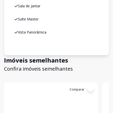
Sala de Jantar
Suíte Master
Vista Panorâmica
Imóveis semelhantes
Confira imóveis semelhantes
Cód:
KB1746242
Comparar
Có