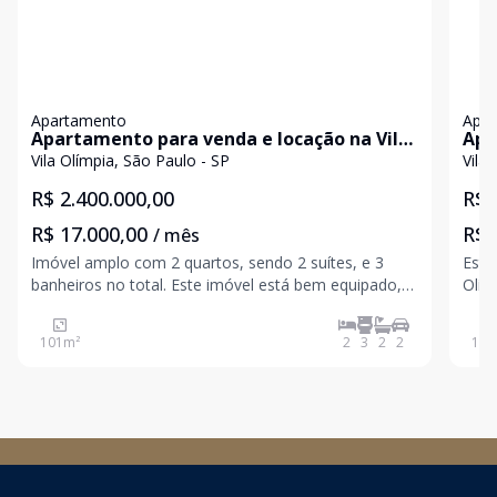
Apartamento
Apa
Apartamento para venda e locação na Vila
Apa
Olímpia
Vila Olímpia, São Paulo - SP
Vila
R$ 2.400.000,00
R$ 
R$ 17.000,00
R$ 
/ mês
Imóvel amplo com 2 quartos, sendo 2 suítes, e 3
Este
banheiros no total. Este imóvel está bem equipado, é
Olím
ideal para quem procura conforto e comodidade. O
125 
condomínio é bem equipado com diversas
soci
101
m²
2
3
2
2
125
instalações, apropriado para quem busca lazer sem
mode
sair de
thea