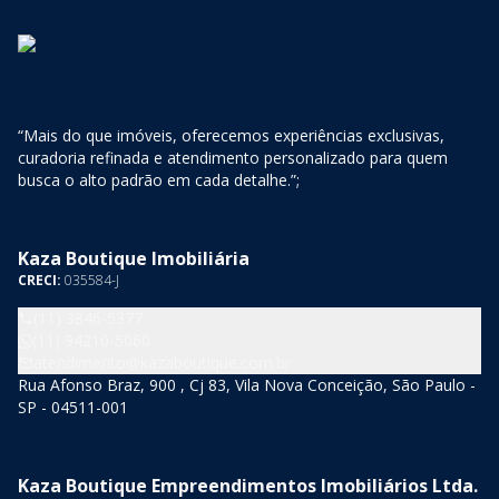
“Mais do que imóveis, oferecemos experiências exclusivas,
curadoria refinada e atendimento personalizado para quem
busca o alto padrão em cada detalhe.”;
Kaza Boutique Imobiliária
CRECI:
035584-J
(11) 3846-5377
(11) 94210-5060
atendimento@kazaboutique.com.br
Rua Afonso Braz, 900 , Cj 83, Vila Nova Conceição, São Paulo -
SP - 04511-001
Kaza Boutique Empreendimentos Imobiliários Ltda.