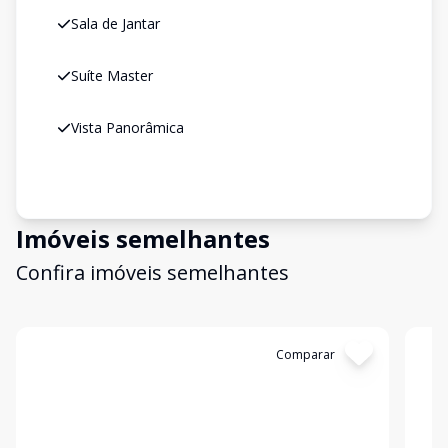
Sala de Jantar
Suíte Master
Vista Panorâmica
Imóveis semelhantes
Confira imóveis semelhantes
Cód:
KB1746242
Comparar
Có