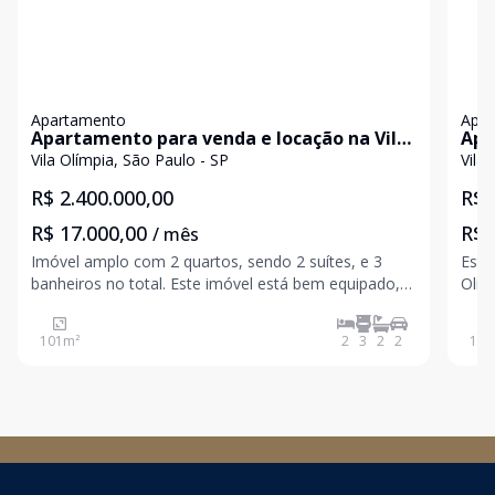
Apartamento
Apa
Apartamento para venda e locação na Vila
Apa
Olímpia
Vila Olímpia, São Paulo - SP
Vila
R$ 2.400.000,00
R$ 
R$ 17.000,00
R$ 
/ mês
Imóvel amplo com 2 quartos, sendo 2 suítes, e 3
Este
banheiros no total. Este imóvel está bem equipado, é
Olím
ideal para quem procura conforto e comodidade. O
125 
condomínio é bem equipado com diversas
soci
101
m²
2
3
2
2
125
instalações, apropriado para quem busca lazer sem
mode
sair de
thea