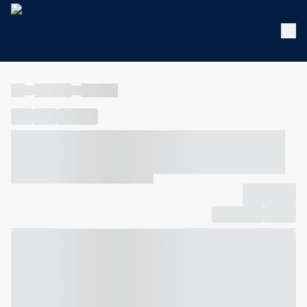
----
----- -----
----- -----
----
-----
---- ------
----- ----- -- ------ ---- ---- -- ----- ----- -----
--- ------
----- ----- -- ------ ----- ----- -- ------
-------------
Compartilhar
Favorito