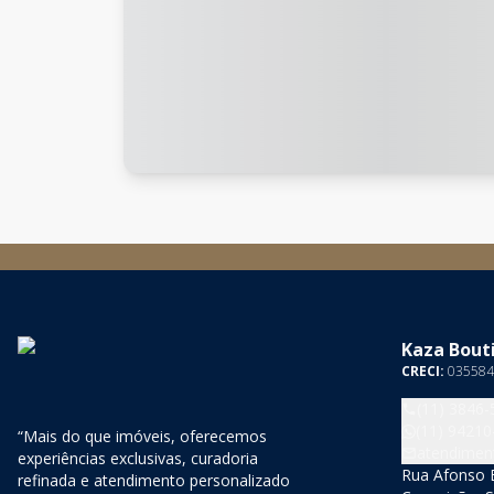
Kaza Bouti
CRECI:
035584
(11) 3846-
(11) 94210
“Mais do que imóveis, oferecemos
atendimen
experiências exclusivas, curadoria
Rua Afonso B
refinada e atendimento personalizado