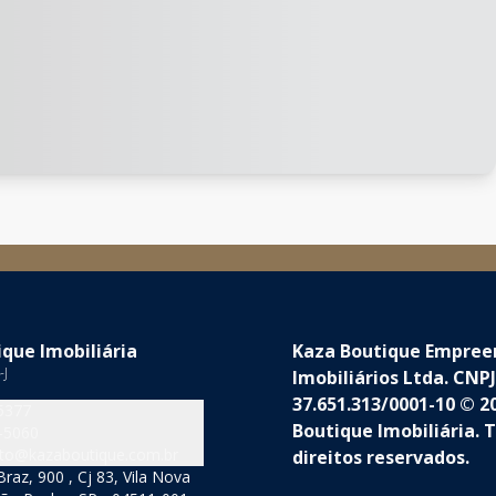
que Imobiliária
Kaza Boutique Empre
-J
Imobiliários Ltda. CNPJ
37.651.313/0001-10 © 2
5377
Boutique Imobiliária. 
-5060
to@kazaboutique.com.br
direitos reservados.
raz, 900 , Cj 83, Vila Nova