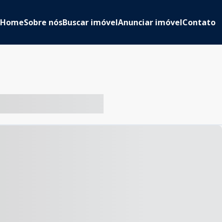
Home
Sobre nós
Buscar imóvel
Anunciar imóvel
Contato
-- ----- ----- --- ------