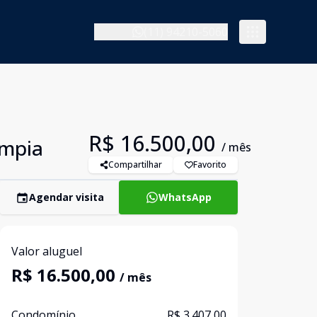
(11) 94210-5060
R$ 16.500,00
ímpia
/ mês
Compartilhar
Favorito
Agendar visita
WhatsApp
Valor aluguel
R$ 16.500,00
/ mês
Condomínio
R$ 3.407,00