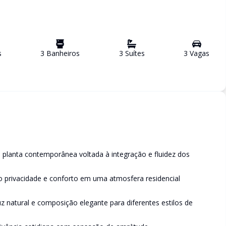
s
3
Banheiro
s
3
Suíte
s
3
Vaga
s
 planta contemporânea voltada à integração e fluidez dos
do privacidade e conforto em uma atmosfera residencial
 natural e composição elegante para diferentes estilos de