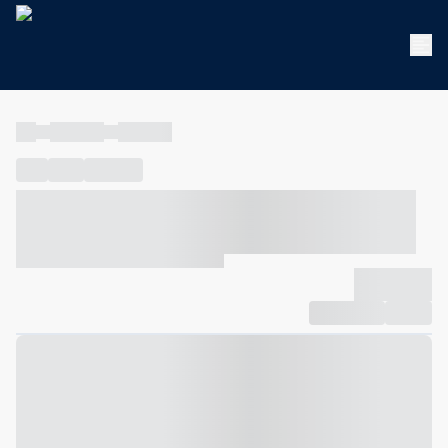
----
----- -----
----- -----
----
-----
---- ------
----- ----- -- ------ ---- ---- -- ----- ----- -----
--- ------
----- ----- -- ------ ----- ----- -- ------
-------------
Compartilhar
Favorito