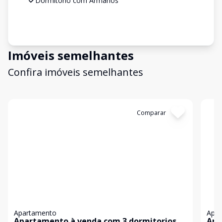
Dormitório com Armários
Imóveis semelhantes
Confira imóveis semelhantes
Cód:
KB1752181
Comparar
Có
Apartamento
Apa
Apartamento à venda com 3 dormitorios -
Apa