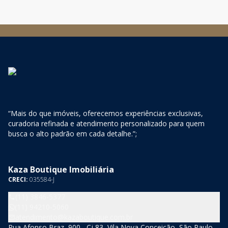
“Mais do que imóveis, oferecemos experiências exclusivas,
curadoria refinada e atendimento personalizado para quem
busca o alto padrão em cada detalhe.”;
Kaza Boutique Imobiliária
CRECI:
035584-J
(11) 3846-5377
(11) 94210-5060
atendimento@kazaboutique.com.br
Rua Afonso Braz, 900 , Cj 83, Vila Nova Conceição, São Paulo -