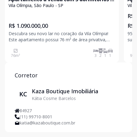
Vila Olímpia
Oli
Vila Olímpia, São Paulo - SP
Vila
R$ 
R$ 1.090.000,00
R$ 
Descubra seu novo lar no coração da Vila Olímpia!
95m²
Este apartamento possui 76 m² de área privativa,
suíte); 2 vagas de garagem (tam
com 3 dormitórios, incluindo 1 suíte e 2 banheiros.
Ambi
Além de 1 vaga de garagem, o condomínio oferece
plantas be
76
m²
3
2
1
1
95
m
diversas comodidades como portaria 24 horas,
cora
elevador, c
Corretor
Kaza Boutique Imobiliária
KC
Kátia Cosme Barcelos
84927
(11) 99710-8001
katia@kazaboutique.com.br