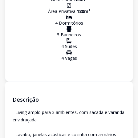
Área Privativa
180
m²
4
Dormitório
s
5
Banheiro
s
4
Suíte
s
4
Vaga
s
Descrição
- Living amplo para 3 ambientes, com sacada e varanda
envidraçada
- Lavabo, janelas acústicas e cozinha com armários