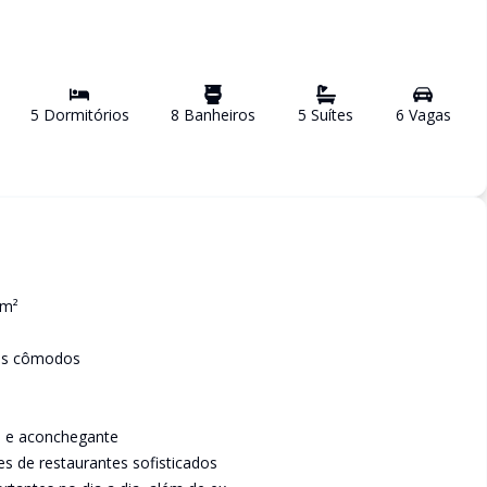
5
Dormitório
s
8
Banheiro
s
5
Suíte
s
6
Vaga
s
9m²
os cômodos
o e aconchegante
es de restaurantes sofisticados