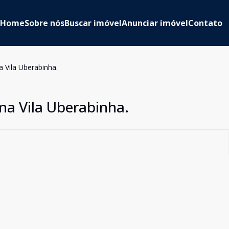
Home
Sobre nós
Buscar imóvel
Anunciar imóvel
Contato
 Vila Uberabinha.
a Vila Uberabinha.