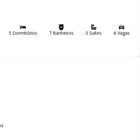
5
Dormitório
s
7
Banheiro
s
5
Suíte
s
6
Vaga
s
os