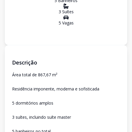
5
Banheiro
s
3
Suíte
s
5
Vaga
s
Descrição
Área total de 867,67 m²
Residência imponente, moderna e sofisticada
5 dormitórios amplos
3 suítes, incluindo suíte master
5 banheiros no total