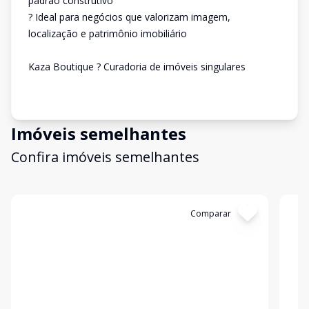
padrão construtivo
? Ideal para negócios que valorizam imagem,
localização e patrimônio imobiliário
Kaza Boutique ? Curadoria de imóveis singulares
Imóveis semelhantes
Confira imóveis semelhantes
Cód:
KB1750537
Comparar
Có