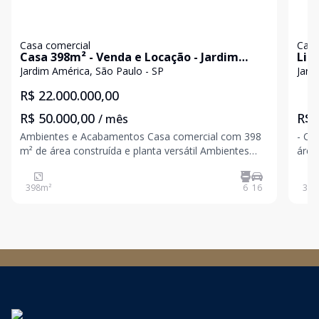
Casa comercial
Casa
Casa 398m² - Venda e Locação - Jardim
Lin
América
Jardim América, São Paulo - SP
Jard
R$ 22.000.000,00
R$ 50.000,00
R$ 
/ mês
Ambientes e Acabamentos Casa comercial com 398
- Ca
m² de área construída e planta versátil Ambientes
área
amplos, com circulação fluida e boa entrada de luz
ruas
natural 6 banheiros distribuídos para operação
ampl
398
m²
6
16
359
corporativa eficiente Estrutura adequada para escrit
prof
e in