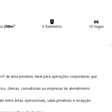
iva
298
m²
6
Banheiro
s
10
Vaga
s
m² de área privativa, ideal para operações corporativas que
órios, clínicas, consultorias ou empresas de atendimento
o entre áreas operacionais, salas privativas e recepção