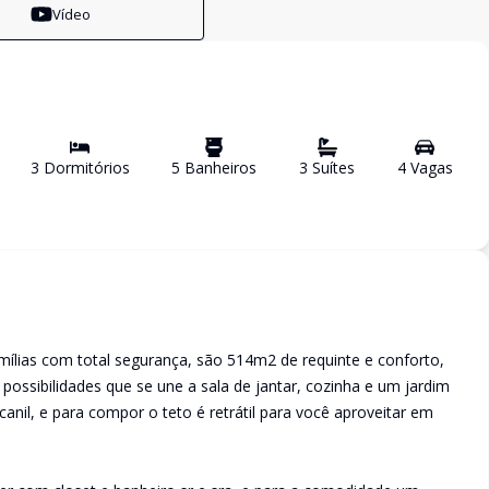
Vídeo
3
Dormitório
s
5
Banheiro
s
3
Suíte
s
4
Vaga
s
mílias com total segurança, são 514m2 de requinte e conforto,
possibilidades que se une a sala de jantar, cozinha e um jardim
canil, e para compor o teto é retrátil para você aproveitar em