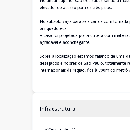
No andar superior são três suítes sendo a mast
elevador de acesso para os três pisos.
No subsolo vaga para seis carros com tomada p
brinquedoteca.
A casa foi projetada por arquiteta com materi
agradável e aconchegante.
Sobre a localização estamos falando de uma da
desejados e nobres de São Paulo, totalmente re
internacionais da região, fica à 700m do metrô 
Infraestrutura
Circuito de TV