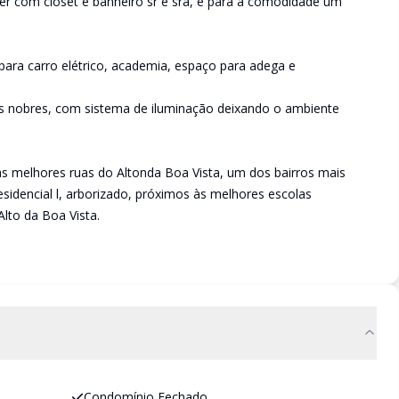
er com closet e banheiro sr e sra, e para a comodidade um
ara carro elétrico, academia, espaço para adega e
ais nobres, com sistema de iluminação deixando o ambiente
s melhores ruas do Altonda Boa Vista, um dos bairros mais
sidencial l, arborizado, próximos às melhores escolas
Alto da Boa Vista.
Condomínio Fechado